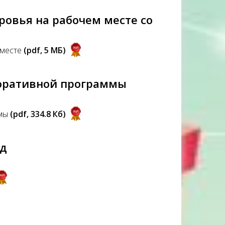
овья на рабочем месте со
 месте
(pdf, 5 MБ)
поративной программы
ммы
(pdf, 334.8 Кб)
од