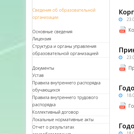
Сведения об образовательной
Корп
организации
23.
Ко
Основные сведения
Лицензия
Структура и органы управления
При
образовательной организацией
23.
Пр
Документы
Устав
Правила внутреннего распорядка
Годо
обучающихся
18.
Правила внутреннего трудового
распорядка
Го
Коллективный договор
Локальные нормативные акты
Годо
Отчет о результатах
18.