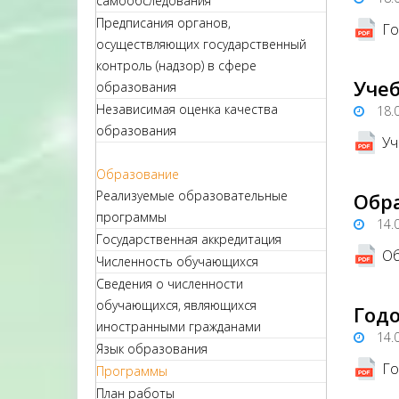
самообследования
Предписания органов,
Го
осуществляющих государственный
контроль (надзор) в сфере
Учеб
образования
Независимая оценка качества
18.
образования
Уч
Образование
Реализуемые образовательные
Обр
программы
14.
Государственная аккредитация
Об
Численность обучающихся
Сведения о численности
обучающихся, являющихся
Годо
иностранными гражданами
14.
Язык образования
Го
Программы
План работы