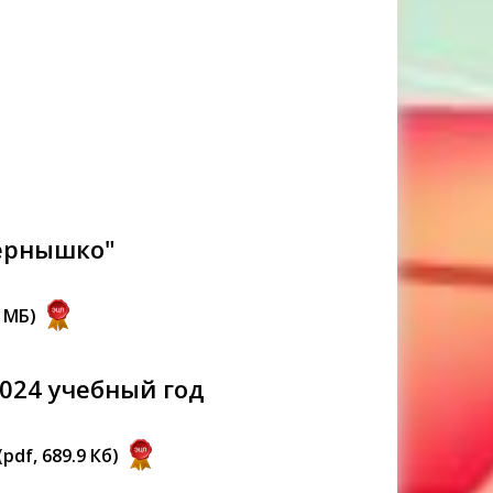
ернышко"
3 MБ)
024 учебный год
(pdf, 689.9 Кб)