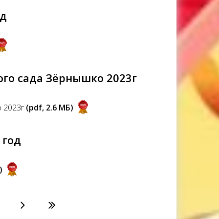
од
го сада Зёрнышко 2023г
о 2023г
(pdf, 2.6 MБ)
 год
)