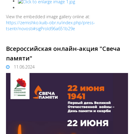
View the embedded image gallery online at:
https://zernishko.kuib-obr.ru/index.php/press-
tsentr/novosti#sigProId96a651b29e
Всероссийская онлайн-акция "Свеча
памяти"
11.06.2024