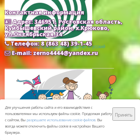
Контактная информация
Адрес: 346951, Ростовская область,
Куйбышевский район, х.Крюково,
ул.Октябрьская,34
Телефон: 8 (863 48) 39-1-45
Cправочно-информационный портал «Русский
E-mail: zerno4444@yandex.ru
язык»
Для улучшения работы сайта и его взаимодействия с
пользователями мы используем файлы cookie. Продолжая работу
Принять
МБДОУ ДС "Зернышко" © 2016-
2026
с сайтом, Вы
разрешаете использование cookie-файлов
. Вы
Сделано с ❤ в
ООО "Проводник"
всегда можете отключить файлы cookie в настройках Вашего
браузера.
Федеральный портал «Российское образование»