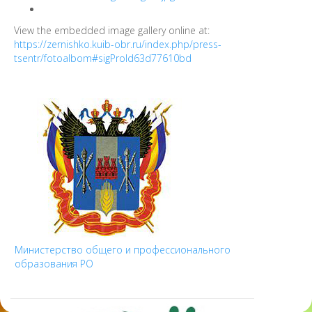
View the embedded image gallery online at:
https://zernishko.kuib-obr.ru/index.php/press-
tsentr/fotoalbom#sigProId63d77610bd
Министерство общего и профессионального
образования РО