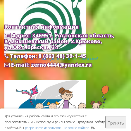
Контактная информация
Адрес: 346951, Ростовская область,
Куйбышевский район, х.Крюково,
ул.Октябрьская,34
Телефон: 8 (863 48) 39-1-45
Cправочно-информационный портал «Русский
E-mail: zerno4444@yandex.ru
язык»
Для улучшения работы сайта и его взаимодействия с
пользователями мы используем файлы cookie. Продолжая работу
Принять
МБДОУ ДС "Зернышко" © 2016-
2026
с сайтом, Вы
разрешаете использование cookie-файлов
. Вы