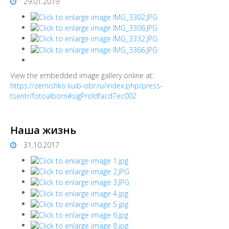
29.01.2019
View the embedded image gallery online at:
https://zernishko.kuib-obr.ru/index.php/press-
tsentr/fotoalbom#sigProIdfacd7ec002
Наша жизнь
31.10.2017