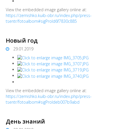
View the embedded image gallery online at:
https://zernishko.kuib-obr.ru/index.php/press-
tsentr/fotoalbom#sigProId6f7830c885
Новый год
29.01.2019
View the embedded image gallery online at:
https://zernishko.kuib-obr.ru/index.php/press-
tsentr/fotoalbom#sigProIdeb007b9abd
День знаний