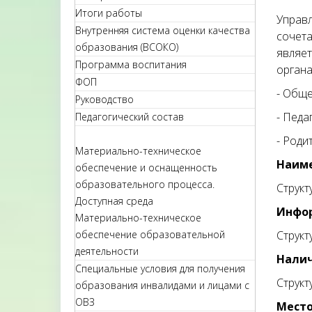
Итоги работы
Управл
Внутренняя система оценки качества
сочет
образования (ВСОКО)
являет
Программа воспитания
орган
ФОП
- Общ
Руководство
- Педа
Педагогический состав
- Роди
Материально-техническое
Наиме
обеспечение и оснащенность
образовательного процесса.
Структ
Доступная среда
Инфор
Материально-техническое
обеспечение образовательной
Структ
деятельности
Налич
Специальные условия для получения
Структ
образования инвалидами и лицами с
ОВЗ
Место