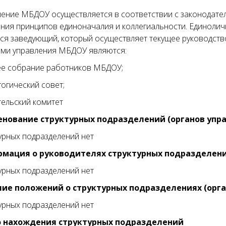
ение МБДОУ осуществляется в соответствии с законодате
ания принципов единоначалия и коллегиальности. Единол
ся заведующий, который осуществляет текущее руководст
ами управления МБДОУ являются:
ее собрание работников МБДОУ;
гогический совет;
тельский комитет
нование структурных подразделений (органов упр
урных подразделений нет
мация о руководителях структурных подразделен
урных подразделений нет
ие положений о структурных подразделениях (орга
урных подразделений нет
 нахождения структурных подразделений