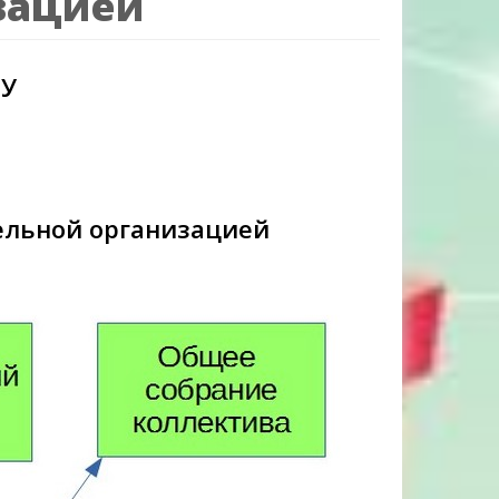
зацией
ОУ
ельной организацией