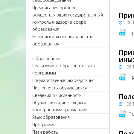
самообследования
Предписания органов,
При
осуществляющих государственный
контроль (надзор) в сфере
06.
образования
Пр
Независимая оценка качества
образования
Прик
ины
Образование
Реализуемые образовательные
06.
программы
Пр
Государственная аккредитация
Численность обучающихся
Пол
Сведения о численности
обучающихся, являющихся
06.
иностранными гражданами
По
Язык образования
Программы
Пол
План работы