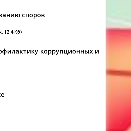
ованию споров
x, 12.4 Кб)
рофилактику коррупционных и
ке