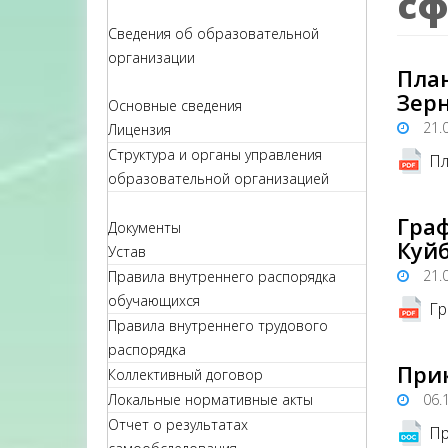
сф
Сведения об образовательной
организации
Пла
Зерн
Основные сведения
21.
Лицензия
Структура и органы управления
Пл
образовательной организацией
Гра
Документы
Куйб
Устав
21.
Правила внутреннего распорядка
обучающихся
Гр
Правила внутреннего трудового
распорядка
При
Коллективный договор
Локальные нормативные акты
06.
Отчет о результатах
Пр