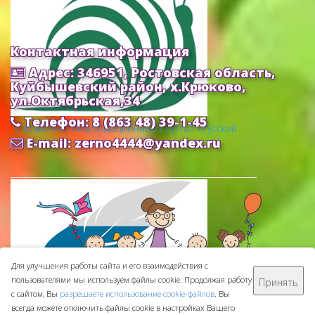
Контактная информация
Адрес: 346951, Ростовская область,
Куйбышевский район, х.Крюково,
ул.Октябрьская,34
Телефон: 8 (863 48) 39-1-45
Cправочно-информационный портал «Русский
E-mail: zerno4444@yandex.ru
язык»
Для улучшения работы сайта и его взаимодействия с
пользователями мы используем файлы cookie. Продолжая работу
Принять
МБДОУ ДС "Зернышко" © 2016-
2026
с сайтом, Вы
разрешаете использование cookie-файлов
. Вы
Сделано с ❤ в
ООО "Проводник"
всегда можете отключить файлы cookie в настройках Вашего