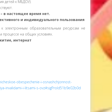
я детей к МБДОУ).
ствуют.
 в настоящее время нет.
лективного и индивидуального пользования
 к электронным образовательным ресурсам не
м процессе на общих условиях.
житие, интернат
hnicheskoe-obespechenie-i-osnashchjonnost-
ya-invalidami-i-litsami-s-ovz#sigProId51b9e02b0d