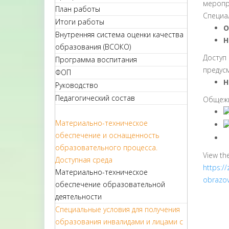
меропр
План работы
Специа
Итоги работы
О
Внутренняя система оценки качества
Н
образования (ВСОКО)
Доступ
Программа воспитания
предус
ФОП
Н
Руководство
Педагогический состав
Общежи
Материально-техническое
обеспечение и оснащенность
образовательного процесса.
View th
Доступная среда
https:/
Материально-техническое
obrazov
обеспечение образовательной
деятельности
Специальные условия для получения
образования инвалидами и лицами с