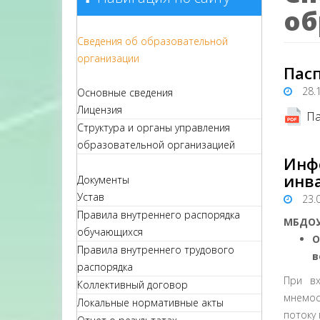
об
Сведения об образовательной
организации
Пасп
28.
Основные сведения
Лицензия
Па
Структура и органы управления
образовательной организацией
Инф
инв
Документы
Устав
23.
Правила внутреннего распорядка
МБДОУ
обучающихся
О
Правила внутреннего трудового
в
распорядка
При вх
Коллективный договор
мнемос
Локальные нормативные акты
потоку 