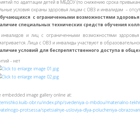
иятий по адаптации детей в МБДОУ (по снижению срока привыкани
льные условия охраны здоровья лицам с ОВЗ и инвалидам – отсут
бучающихся с ограниченными возможностями здоровья –
аличие специальных технических средств обучения кол
 инвалидов и лиц с ограниченными возможностями здоровья
матривается. Лица с ОВЗ и инвалиды участвуют в образовательно
аличие условий для беспрепятственного доступа в обще
тий - нет
e embedded image gallery online at:
/zernishko.kuib-obr.ru/index.php/svedeniya-o-mbdou/materialno-tek
atelnogo-protsessa/spetsialnye-usloviya-dlya-polucheniya-obrazovani