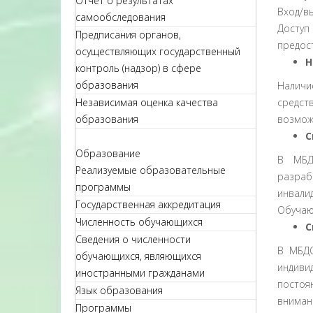
Отчет о результатах
Вход/вы
самообследования
Доступ
Предписания органов,
предос
осуществляющих государственный
Н
контроль (надзор) в сфере
образования
Наличи
Независимая оценка качества
средст
образования
возмож
С
Образование
В МБД
Реализуемые образовательные
разраб
программы
инвалид
Государственная аккредитация
Обучаю
Численность обучающихся
C
Сведения о численности
В МБДО
обучающихся, являющихся
индиви
иностранными гражданами
постоя
Язык образования
вниман
Программы