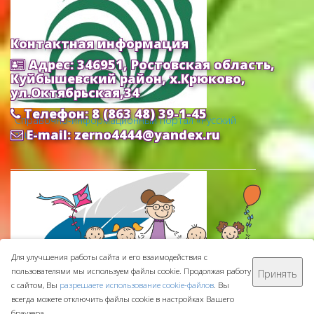
Контактная информация
Адрес: 346951, Ростовская область,
Куйбышевский район, х.Крюково,
ул.Октябрьская,34
Телефон: 8 (863 48) 39-1-45
Cправочно-информационный портал «Русский
E-mail: zerno4444@yandex.ru
язык»
Для улучшения работы сайта и его взаимодействия с
пользователями мы используем файлы cookie. Продолжая работу
Принять
МБДОУ ДС "Зернышко" © 2016-
2026
с сайтом, Вы
разрешаете использование cookie-файлов
. Вы
Сделано с ❤ в
ООО "Проводник"
всегда можете отключить файлы cookie в настройках Вашего
браузера.